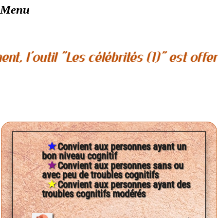
outil "Les célébrités (1)" est offert po
★
Convient aux personnes ayant un
bon niveau cognitif
★
Convient aux personnes sans ou
avec peu de troubles cognitifs
★
Convient aux personnes ayant des
troubles cognitifs modérés