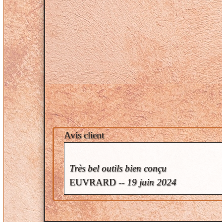
Avis client
Très bel outils bien conçu
EUVRARD --
19 juin 2024
Note: 5/5