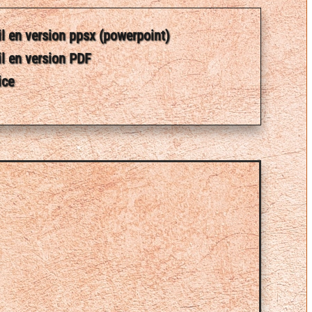
il en version ppsx (powerpoint)
il en version PDF
ice