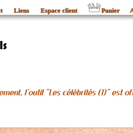
t
Liens
Espace client
Panier
A
 (1)" est offert pour chaque achat sur l