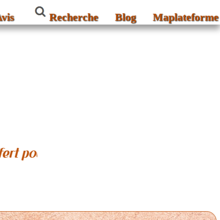
vis
Recherche
Blog
Maplateforme
e site. Retrouvez-le directement dans vot