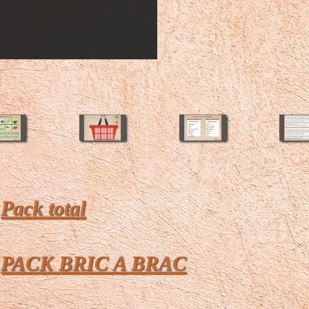
e
Pack total
e
PACK BRIC A BRAC